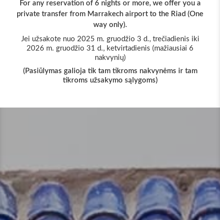
ou a
For any reservation of 6 nights or more, we offer you a
For
(One
private transfer from Marrakech airport to the Riad (One
pri
way only).
iki
Jei užsakote nuo 2025 m. gruodžio 3 d., trečiadienis iki
Je
6
2026 m. gruodžio 31 d., ketvirtadienis (mažiausiai 6
nakvynių)
am
(Pasiūlymas galioja tik tam tikroms nakvynėms ir tam
(
tikroms užsakymo sąlygoms)