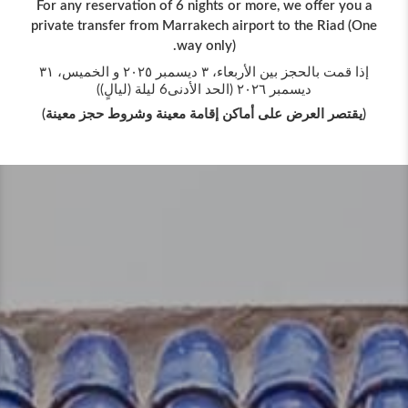
ou a
For any reservation of 6 nights or more, we offer you a
For
(One
private transfer from Marrakech airport to the Riad (One
pri
way only).
إذا قمت بالحجز بين الأربعاء، ٣ ديسمبر ٢٠٢٥ و الخميس، ٣١
إذا قمت بالحجز بين الأربعاء، ٣ ديسمبر ٢٠٢٥ و الخميس، ٣١
ديسمبر ٢٠٢٦ (الحد الأدنى6 ليلة (ليالٍ))
ة)
(يقتصر العرض على أماكن إقامة معينة وشروط حجز معينة)
(يق