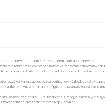
es are required to present a marriage certificate upon check-in.
málisra csökkentése érdekében hozott kormányzati határozatoknak 
élyazonosságukat, útitervüket és egyéb fontos részleteket az utazá
etre reagálva biztonsági és egészségügyi óvintézkedéseket alkalma
intézkedéseket vezetett be a vendégek és a személyzet védelme érd
a szállásadó Riad bleu du Sud illetékeseit. Ezt foglaláskor a „Megje
 visszaigazoláson olvasható elérhetőségek egyikén.